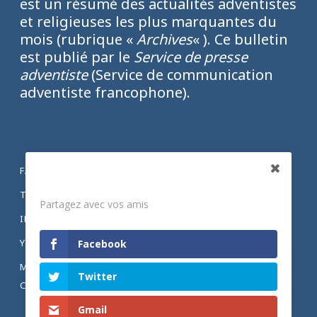
est un résumé des actualités adventistes
et religieuses les plus marquantes du
mois (rubrique «
Archives
« ). Ce bulletin
est publié par le
Service de presse
adventiste
(Service de communication
adventiste francophone).
FACEBOOK
Partagez
TWITTER
Partagez avec vos amis
INSTAGRAM
YOUTUBE
Facebook
MENTIONS LÉGALES ET POLITIQUE DE
Twitter
CONFIDENTIALITÉ
Gmail