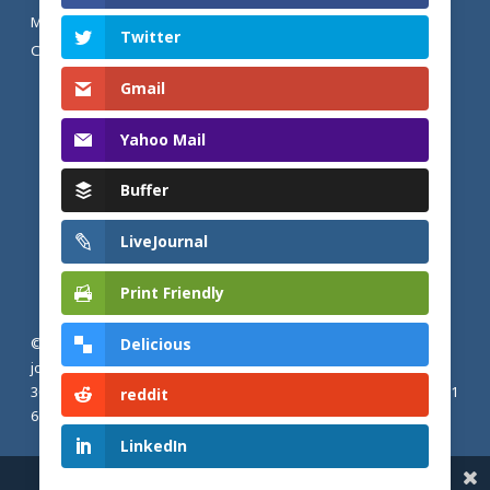
MENTIONS LÉGALES ET POLITIQUE DE
Twitter
CONFIDENTIALITÉ
Gmail
Yahoo Mail
Buffer
LiveJournal
Print Friendly
Delicious
© 2026 Actualités adventistes. Église adventiste du septième
jour de France métropolitaine, de Belgique et du Luxembourg.
30, Avenue Émile Zola, 77190 Dammarie Les Lys, France |
+33 (0) 1
reddit
64 79 87 00
LinkedIn
Share This