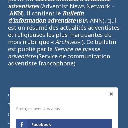
adventistes
(Adventist News Network –
ANN
). Il contient le
Bulletin
d’information adventiste
(BIA-ANN), qui
est un résumé des actualités adventistes
et religieuses les plus marquantes du
mois (rubrique «
Archives
« ). Ce bulletin
est publié par le
Service de presse
adventiste
(Service de communication
adventiste francophone).
FACEBOOK
Partagez
TWITTER
Partagez avec vos amis
INSTAGRAM
YOUTUBE
Facebook