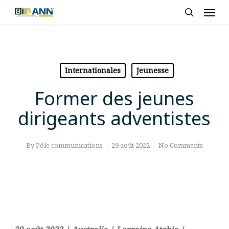
Skip
Men
to
search
main
content
Internationales
Jeunesse
Former des jeunes
dirigeants adventistes
By
Pôle communications
29 août 2022
No Comments