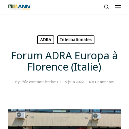
Skip
Men
to
search
main
content
ADRA
Internationales
Forum ADRA Europa à
Florence (Italie)
By
Pôle communications
15 juin 2022
No Comments