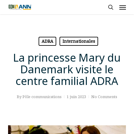
Skip
Men
to
search
main
content
ADRA
Internationales
La princesse Mary du
Danemark visite le
centre familial ADRA
By
Pôle communications
1 juin 2023
No Comments