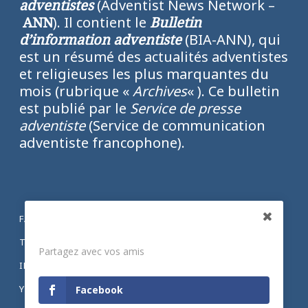
adventistes
(Adventist News Network –
ANN
). Il contient le
Bulletin
d’information adventiste
(BIA-ANN), qui
est un résumé des actualités adventistes
et religieuses les plus marquantes du
mois (rubrique «
Archives
« ). Ce bulletin
est publié par le
Service de presse
adventiste
(Service de communication
adventiste francophone).
FACEBOOK
Partagez
TWITTER
Partagez avec vos amis
INSTAGRAM
YOUTUBE
Facebook