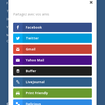
FACEBOOK
Partagez
TWITTER
Partagez avec vos amis
INSTAGRAM
YOUTUBE
Facebook
MENTIONS LÉGALES ET POLITIQUE DE
Twitter
CONFIDENTIALITÉ
Gmail
Yahoo Mail
Buffer
LiveJournal
Print Friendly
Delicious
© 2026 Actualités adventistes. Église adventiste du septième