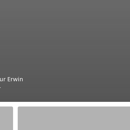
eur Erwin
r