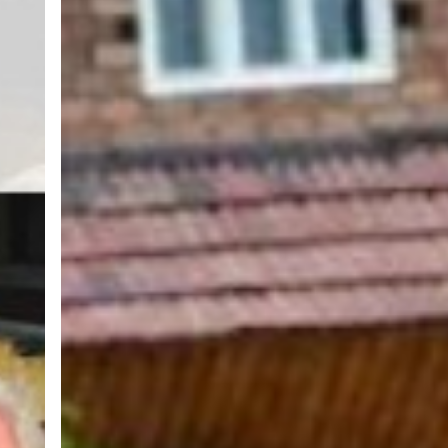
au
secours
des
victimes
des
inondations
en
Roumanie