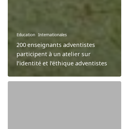
Education
Internationales
200 enseignants adventistes
participent à un atelier sur
l’identité et l’éthique adventistes
Université
adventiste
de
Friedensau
:
Courir
pour