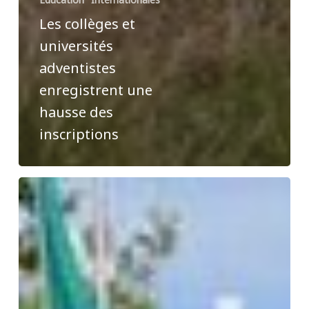
Les collèges et
universités
adventistes
enregistrent une
hausse des
inscriptions
200
enseignants
adventistes
participent
à
un
atelier
sur