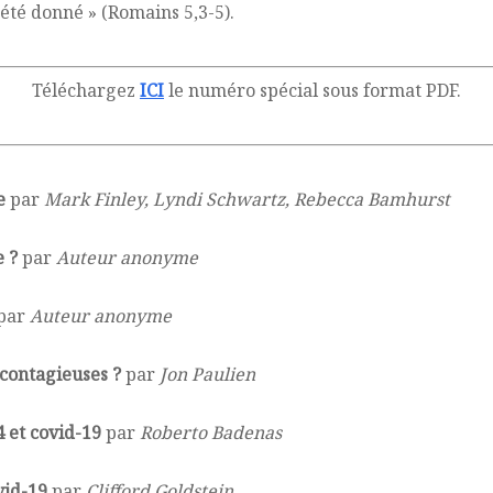
́té donné » (Romains 5,3-5).
Téléchargez
ICI
le numéro spécial sous format PDF.
e
par
Mark Finley, Lyndi Schwartz, Rebecca Bamhurst
e ?
par
Auteur anonyme
par
Auteur anonyme
 contagieuses ?
par
Jon Paulien
4 et covid-19
par
Roberto Badenas
vid-19
par
Clifford Goldstein