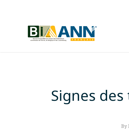
Skip
to
main
content
Signes des 
By