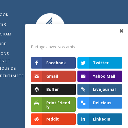
BOOK
TER
AGRAM
Partagez
UBE
Partagez avec vos amis
IONS
ES ET
Facebook
Twitter
IQUE DE
DENTIALITÉ
Gmail
Yahoo Mail
Buffer
LiveJournal
Print Friend
Delicious
ly
Share
reddit
LinkedIn