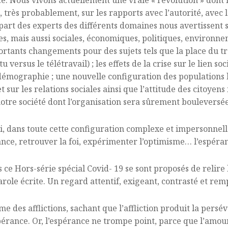
ance. Nous vivons actuellement une vraie « révolution » don
t, très probablement, sur les rapports avec l’autorité, avec le
art des experts des différents domaines nous avertissent su
, mais aussi sociales, économiques, politiques, environneme
rtants changements pour des sujets tels que la place du tr
u versus le télétravail) ; les effets de la crise sur le lien so
́mographie ; une nouvelle configuration des populations le
et sur les relations sociales ainsi que l’attitude des citoyen
re société dont l’organisation sera sûrement bouleversée
moi, dans toute cette configuration complexe et impersonnel
ce, retrouver la foi, expérimenter l’optimisme… l’espéra
 ce Hors-série spécial Covid- 19 se sont proposés de relire 
Parole écrite. Un regard attentif, exigeant, contrasté et remp
e des afflictions, sachant que l’affliction produit la perséve
espérance. Or, l’espérance ne trompe point, parce que l’amo