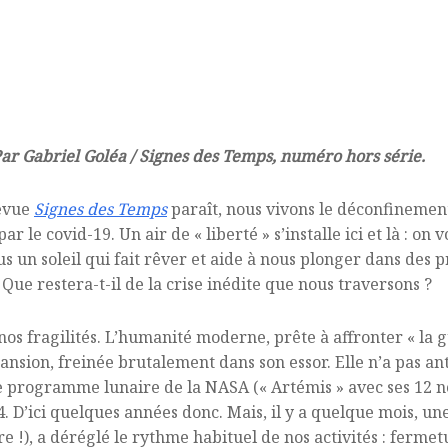
Par Gabriel Goléa / Signes des Temps, numéro hors série.
evue
Signes des Temps
paraît, nous vivons le déconfinemen
ar le covid-19. Un air de « liberté » s’installe ici et là : 
un soleil qui fait rêver et aide à nous plonger dans des pro
Que restera-t-il de la crise inédite que nous traversons ?
nos fragilités. L’humanité moderne, prête à affronter « la g
xpansion, freinée brutalement dans son essor. Elle n’a pas an
e programme lunaire de la NASA (« Artémis » avec ses 12 n
4. D’ici quelques années donc. Mais, il y a quelque mois, une
!), a déréglé le rythme habituel de nos activités : ferm