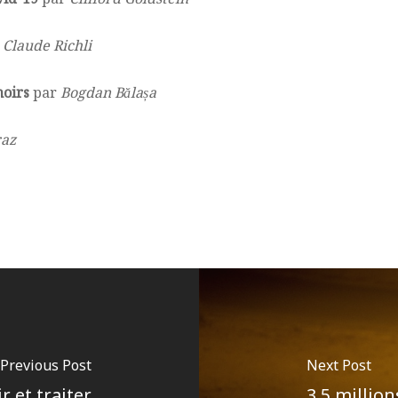
r
Claude Richli
noirs
par
Bogdan Bălașa
raz
Previous Post
Next Post
 et traiter
3,5 millio