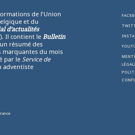
formations de l’Union
FACE
Belgique et du
TWIT
l d’actualités
N
). Il contient le
Bulletin
INST
 un résumé des
YOUT
lus marquantes du mois
MENT
ié par le
Service de
LÉGAL
 adventiste
POLIT
CONFI
France
,