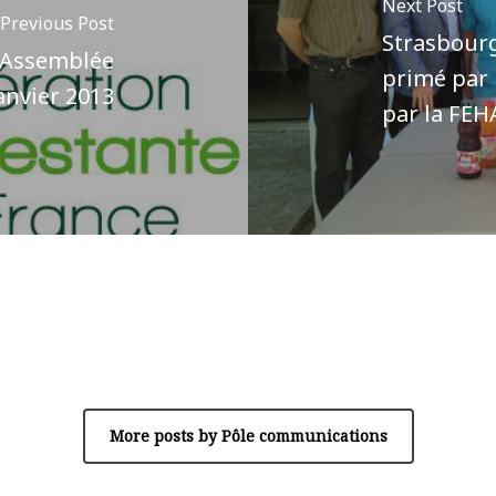
Next Post
Previous Post
Strasbourg
l’Assemblée
primé par 
janvier 2013
par la FEH
Author
Pôle communications
More posts by Pôle communications