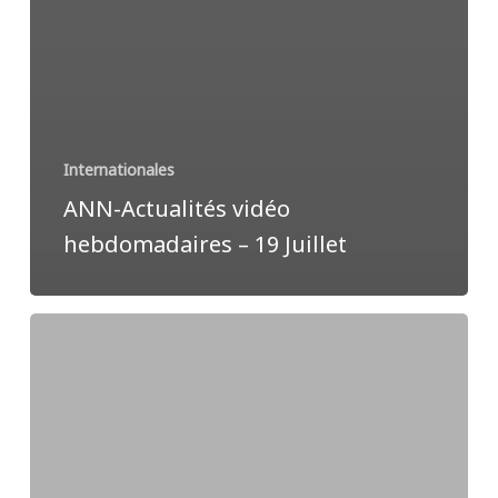
Internationales
ANN-Actualités vidéo
hebdomadaires – 19 Juillet
« Les
croyants
ne
sont
pas
immunisés
contre