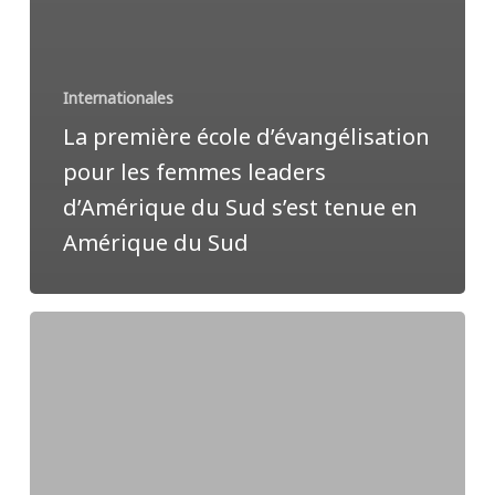
Internationales
La première école d’évangélisation
pour les femmes leaders
d’Amérique du Sud s’est tenue en
Amérique du Sud
Le
premier
Congrès
mondial
10/40
sur
la