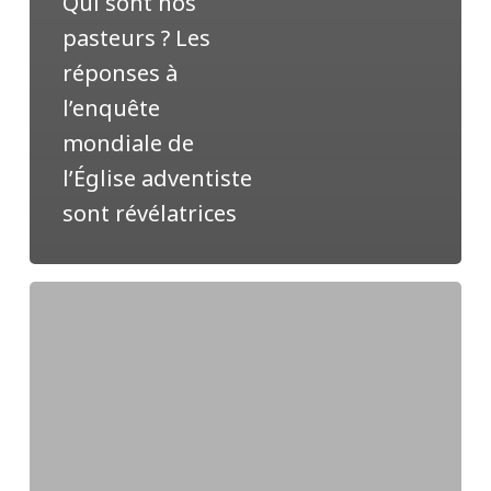
Qui sont nos
pasteurs ? Les
réponses à
l’enquête
mondiale de
l’Église adventiste
sont révélatrices
La
première
école
d’évangélisation
pour
les
femmes
leaders