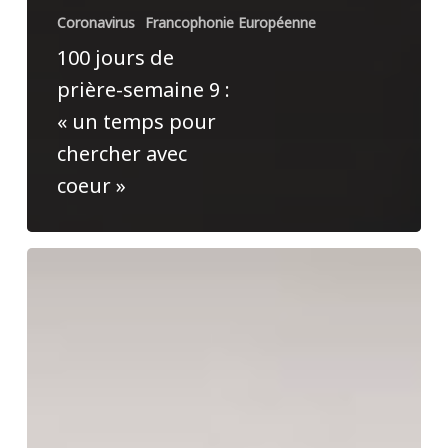
Coronavirus
Francophonie Européenne
100 jours de
prière-semaine 9 :
« un temps pour
chercher avec
coeur »
Message
du
président
de
l’Union
sur
les
perspectives