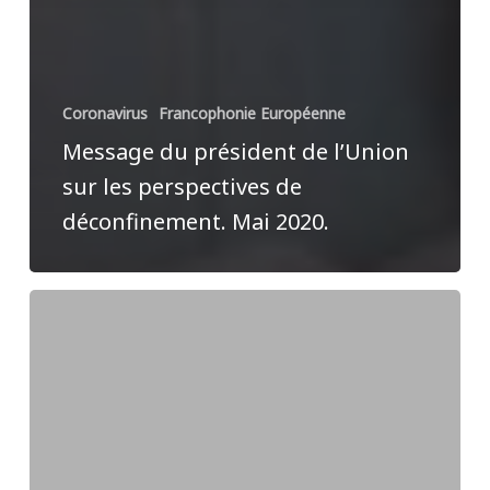
Coronavirus
Francophonie Européenne
Message du président de l’Union
sur les perspectives de
déconfinement. Mai 2020.
100
jours
de
prière-
semaine
8
: