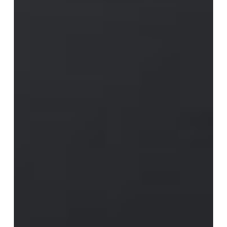
pour
chercher
avec
coeur »