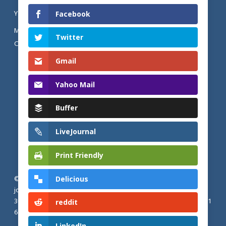
YOUTUBE
Facebook
MENTIONS LÉGALES ET POLITIQUE DE
Twitter
CONFIDENTIALITÉ
Gmail
Yahoo Mail
Buffer
LiveJournal
Print Friendly
Delicious
© 2026 Actualités adventistes. Église adventiste du septième
jour de France métropolitaine, de Belgique et du Luxembourg.
30, Avenue Émile Zola, 77190 Dammarie Les Lys, France |
+33 (0) 1
reddit
64 79 87 00
LinkedIn