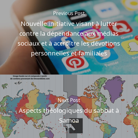
Previous Post
Nouvelle initiative visant à lutter
contre la dépendance aux médias
sociaux et à accroître les dévotions
personnelles et familiales
Next Post
Aspects théologiques du sabbat à
Samoa