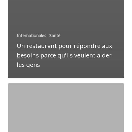
Internationales
Santé
Un restaurant pour répondre aux
besoins parce qu’ils veulent aider
les gens
Le
président
de
l’Église
adventiste
rencontre
le