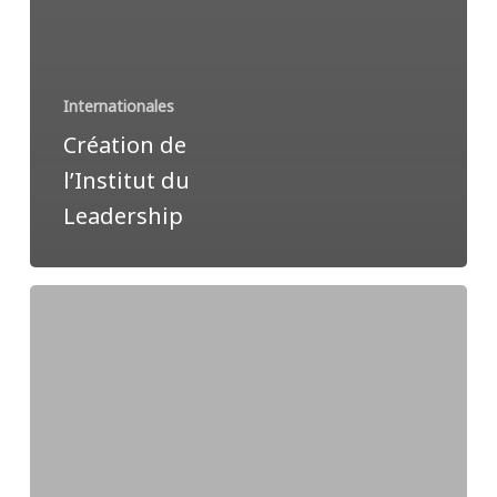
Internationales
Création de
l’Institut du
Leadership
Un
restaurant
pour
répondre
aux
besoins
parce
qu’ils