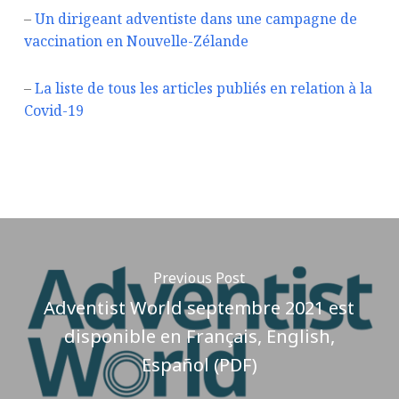
–
Un dirigeant adventiste dans une campagne de
vaccination en Nouvelle-Zélande
–
La liste de tous les articles publiés en relation à la
Covid-19
Previous Post
Adventist World septembre 2021 est
disponible en Français, English,
Español (PDF)